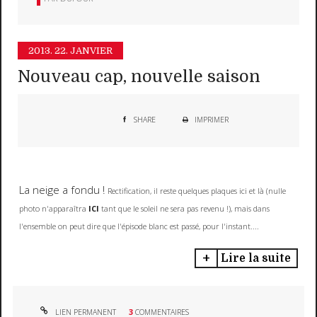
2013.
22. JANVIER
Nouveau cap, nouvelle saison
SHARE
IMPRIMER
La neige a fondu !
Rectification, il reste quelques plaques ici et là (nulle
photo n'apparaîtra
ICI
tant que le soleil ne sera pas revenu !), mais dans
l'ensemble on peut dire que l'épisode blanc est passé, pour l'instant....
Lire la suite
LIEN PERMANENT
3
COMMENTAIRES