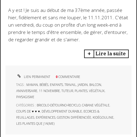
A y est ! Je suis au début de ma 37ème année, passée
hier, fidèlement et sans me louper, le 11.11.2011. C'était
un vendredi, du coup on profite d'un long week-end à
prendre le temps d'être ensemble, de gérer, d'entourer,
de regarder grandir et de s'aimer.
Lire la suite
LIEN PERMANENT
0
COMMENTAIRE
TAGS :
MAMAN
,
BÉBÉS
,
ENFANTS
,
TRAVAIL
,
JARDIN
,
BALCON
,
ANNIVERSAIRE
,
11 NOVEMBRE
,
TUTEUR
,
PLANTES
,
VÉGÉTAUX
,
PAYSAGISME
CATÉGORIES :
BRICOLO-DÉTOURNO-RECYCLO
,
CABANE VÉGÉTALE
,
COUPS DE ♥ ♥ ♥
,
DÉVELOPPEMENT DURABLE
,
ECORCES &
FEUILLAGES
,
EXPÉRIENCES
,
GESTION DIFFÉRENCIÉE
,
KIDÉGOULINE
,
LES PLANTES QUE J'AI(ME)