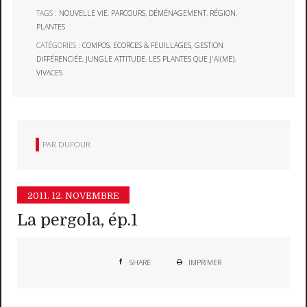
TAGS :
NOUVELLE VIE
,
PARCOURS
,
DÉMÉNAGEMENT
,
RÉGION
,
PLANTES
CATÉGORIES :
COMPOS
,
ECORCES & FEUILLAGES
,
GESTION
DIFFÉRENCIÉE
,
JUNGLE ATTITUDE
,
LES PLANTES QUE J'AI(ME)
,
VIVACES
PAR
DUFOUR
2011.
12. NOVEMBRE
La pergola, ép.1
SHARE
IMPRIMER