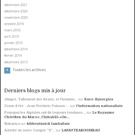
décembre 2021
décembre 2020
novembre 2020
octobre 2019
mars 2016
avril 2015
janvier 2015
décembre 2014
février 2014
décembre 2013
Toutes les archives
Derniers blogs mis à jour
sur
Jünger, Tallement des Réaux, et l'homme...
Euro-Synergies
sur
Zoom d'été - Jean-Frédéric Poisson :...
l'information nationaliste
sur
Pourquoi les Algérien ont-ils toujours tendance...
Le Royaume
Chérifien du Maroc, Chihab25.«On...
sur
Nahariya
kibboutznick lamballais
sur
Activité de notre Compte ”X”...
LAFAUTEAROUSSEAU