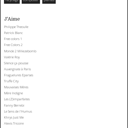
J'Aime
Philippe Theoulle
Patrick Blanc
Free colors 1
Free Colors 2
Monde 2 Miliezebomb
Valérie Roy
Silence ça pousse
Auvergnate à Paris
Fraguelures Eparses
Truffe City
Mauvaises Mères
Mère Indigne
Les (Z)imparfaites
Fanny Berrebi
Le Sens de l'Humus
Khrys Just Me
Alexis Tricoire