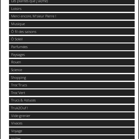
Les plantes que j'ai(me)
Loisirs
Merci encore, M'sieur Pierre !
Musique
Ô fil des saisons
Ô Soleil
Parfumées
Paysages
Rouen
Science
Shopping
Troc'Trucs
Troc'Vert
Trucs & Astuces
Truk2Ouf !
Vide-grenier
Vivaces
Voyage
Vrilles