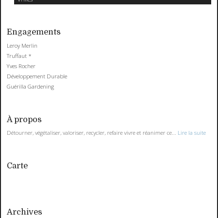
Engagements
Leroy Merlin
Truffaut *
Yves Rocher
Développement Durable
Guérilla Gardening
À propos
Détourner, végétaliser, valoriser, recycler, refaire vivre et réanimer ce...
Lire la suite
Carte
Archives