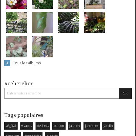
Tous les albums
Rechercher
Tags populaires
végétal
vivaces
déchets
balcon
jasmin
jardinier
jardin
recyclage
composter
plantes