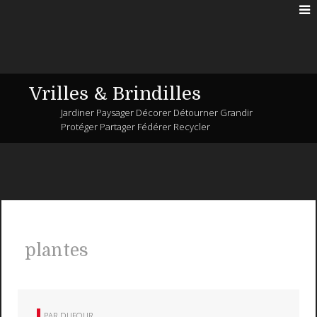
Vrilles & Brindilles
Jardiner Paysager Décorer Détourner Grandir
Protéger Partager Fédérer Recycler
plantes
PAR
DUFOUR