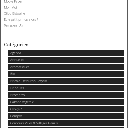
Moove Paper
Mon Moi
Cilou Bidouille
Et le petit prince, alors ?
Terres en l'Air
Catégories
Agenda
Annuelles
Aromatiques
Bio
Bricolo-Détourno-Recyclo
Brindilles
Brocantes
Cabane Végétale
Ckoiça ?
Compos
Concours Villes & Villages Fleuris