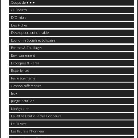
Coups de ♥ ♥ ♥
Culinaires
D'Ombre
Des Fiches
Développement durable
Economie Sociale et Solidaire
Ecorces & Feuillages
Environnement
Exotiques & Rares
Expériences
Faire soi-même
Gestion différenciée
Jeux
Jungle Attitude
Kidégouline
La Petite Boutique des Bonheurs
Le Fil Vert
Les fleurs à l'honneur