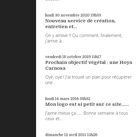
lundi 30
novembre 2020
19h33
Nouveau service de création,
entretien et...
On y arriiive !! Ou comment, finalement,
j'arrive à...
vendredi 18
octobre 2019
15h17
Prochain objectif végétal : une Hoya
Carnosa
Oyé, oyé ! J'ai trouvé un plan pour récupérer
une...
lundi 14
mars 2016
01h32
Mon logo est si petit sur ce site......
J'aime mieux ça....... Bonne semaine à tous
ceux et...
dimanche 12
avril 2015
15h26