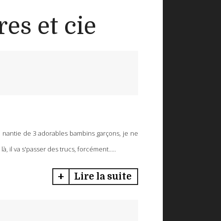
es et cie
et, nantie de 3 adorables bambins garçons, je ne
, il va s'passer des trucs, forcément.....
Lire la suite