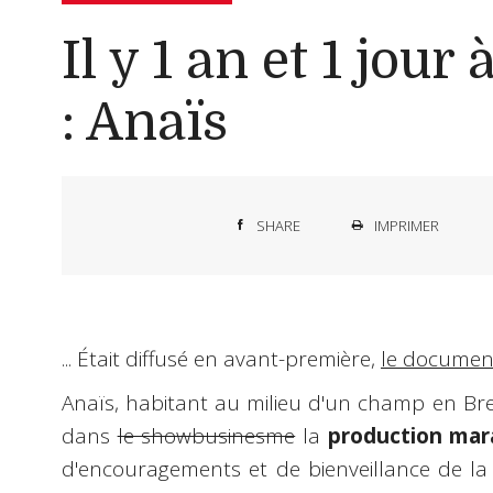
Il y 1 an et 1 jour
: Anaïs
SHARE
IMPRIMER
... Était diffusé en avant-première,
le document
Anaïs, habitant au milieu d'un champ en Bre
dans
le showbusinesme
la
production mar
d'encouragements et de bienveillance de la