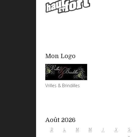
Mon Logo
Vrilles & Brindilles
Août 2026
D
L
M
M
J
V
S