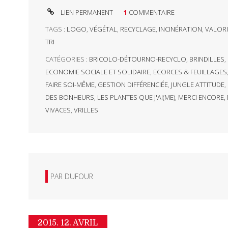
LIEN PERMANENT
1
COMMENTAIRE
TAGS :
LOGO
,
VÉGÉTAL
,
RECYCLAGE
,
INCINÉRATION
,
VALORI
TRI
CATÉGORIES :
BRICOLO-DÉTOURNO-RECYCLO
,
BRINDILLES
,
ECONOMIE SOCIALE ET SOLIDAIRE
,
ECORCES & FEUILLAGES
FAIRE SOI-MÊME
,
GESTION DIFFÉRENCIÉE
,
JUNGLE ATTITUDE
,
DES BONHEURS
,
LES PLANTES QUE J'AI(ME)
,
MERCI ENCORE, M
VIVACES
,
VRILLES
PAR
DUFOUR
2015.
12. AVRIL