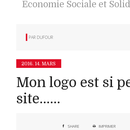
Economie Sociale et Solid
PAR
DUFOUR
2016.
14. MARS
Mon logo est si pe
site......
SHARE
IMPRIMER