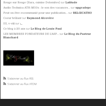
sur
Rouge sur Rouge (Sara, cuisine Dolomites)
Latitude
sur
Audio‑Technica ATH‑M50x : le son des vacances...
upgradepc
sur
Peut-on être excommunié pour une publication...
BELGICATHO
sur
Coeur brûlant
Raymond Alcovère
sur
III, v-viii
;_
sur
Ce blog à 20 ans
Le Blog de Louis-Paul
sur
LES MEMBRES FONDATEURS DE L'ASP...
Le Blog du Pasteur
Blanchard
S'abonner au flux RSS
S'abonner au flux ATOM