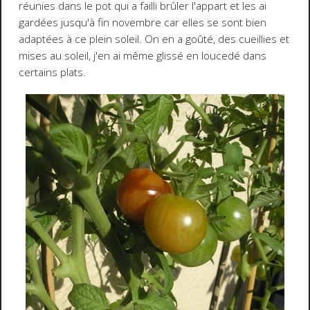
réunies dans le pot qui a failli brûler l'appart et les ai
gardées jusqu'à fin novembre car elles se sont bien
adaptées à ce plein soleil. On en a goûté, des cueillies et
mises au soleil, j'en ai même glissé en loucedé dans
certains plats.