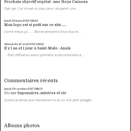
Prochain objectif végétal : une Hoya Carnosa
Oyé, oyé ! J'ai trouvé un plan pour récupérer une...
lundi 14
mars 2016
01h32
Mon logo est si petit sur ce site......
J'aime mieux ça....... Bonne semaine à tous ceux et...
dimanche 12
avril 2015
15h26
Il y 1 an et 1 jour à Saint-Malo : Anaïs
... Était diffusé en avant-première, le documentaire à...
Commentaires récents
lundi 09
octobre 2017
08h59
Mu
sur
Saponaires, misères et cie
Quand je pense que maintenant tu as un vrai petit potager...
Albums photos