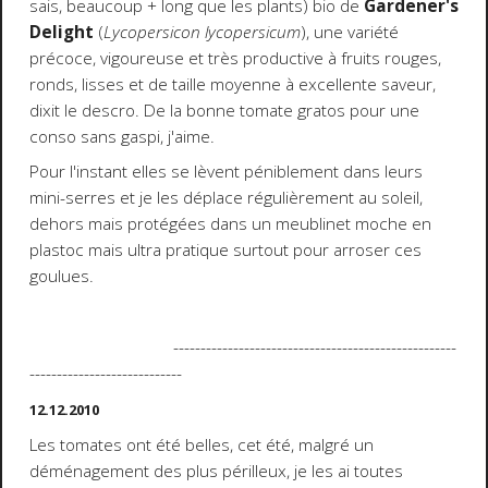
sais, beaucoup + long que les plants) bio de
Gardener's
Delight
(
Lycopersicon lycopersicum
), une variété
précoce, vigoureuse et très productive à fruits rouges,
ronds, lisses et de taille moyenne à excellente saveur,
dixit le descro. De la bonne tomate gratos pour une
conso sans gaspi, j'aime.
Pour l'instant elles se lèvent péniblement dans leurs
mini-serres et je les déplace régulièrement au soleil,
dehors mais protégées dans un meublinet moche en
plastoc mais ultra pratique surtout pour arroser ces
goulues.
----------------------------------------------------
----------------------------
12.12.2010
Les tomates ont été belles, cet été, malgré un
déménagement des plus périlleux, je les ai toutes