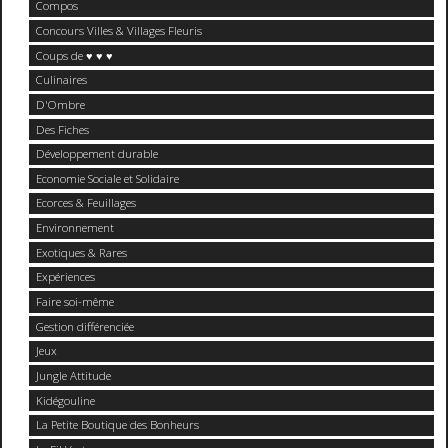
Compos
Concours Villes & Villages Fleuris
Coups de ♥ ♥ ♥
Culinaires
D'Ombre
Des Fiches
Développement durable
Economie Sociale et Solidaire
Ecorces & Feuillages
Environnement
Exotiques & Rares
Expériences
Faire soi-même
Gestion différenciée
Jeux
Jungle Attitude
Kidégouline
La Petite Boutique des Bonheurs