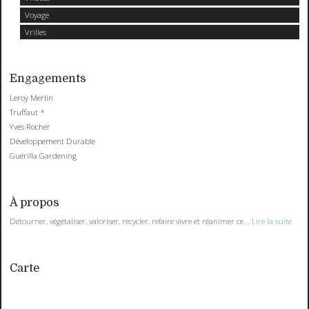
Voyage
Vrilles
Engagements
Leroy Merlin
Truffaut *
Yves Rocher
Développement Durable
Guérilla Gardening
À propos
Détourner, végétaliser, valoriser, recycler, refaire vivre et réanimer ce...
Lire la suite
Carte