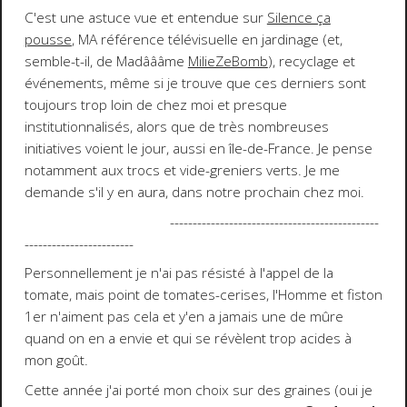
C'est une astuce vue et entendue sur
Silence ça
pousse
, MA référence télévisuelle en jardinage (et,
semble-t-il, de Madâââme
MilieZeBomb
), recyclage et
événements, même si je trouve que ces derniers sont
toujours trop loin de chez moi et presque
institutionnalisés, alors que de très nombreuses
initiatives voient le jour, aussi en île-de-France. Je pense
notamment aux trocs et vide-greniers verts. Je me
demande s'il y en aura, dans notre prochain chez moi.
----------------------------------------------
------------------------
Personnellement je n'ai pas résisté à l'appel de la
tomate, mais point de tomates-cerises, l'Homme et fiston
1er n'aiment pas cela et y'en a jamais une de mûre
quand on en a envie et qui se révèlent trop acides à
mon goût.
Cette année j'ai porté mon choix sur des graines (oui je