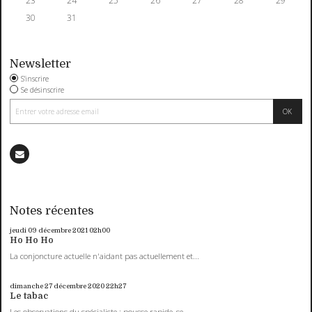
23
24
25
26
27
28
29
30
31
Newsletter
S'inscrire
Se désinscrire
Notes récentes
jeudi 09
décembre 2021
02h00
Ho Ho Ho
La conjoncture actuelle n'aidant pas actuellement et...
dimanche 27
décembre 2020
22h27
Le tabac
Les observations du spécialiste : pousse rapide, se...