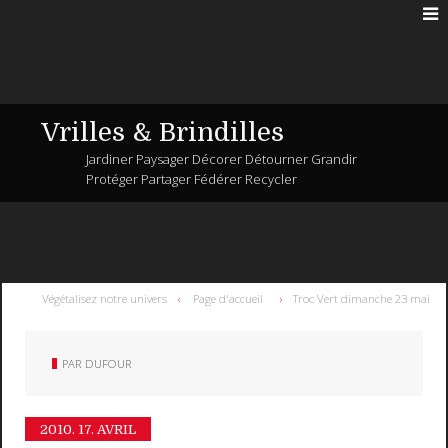
Vrilles & Brindilles
Jardiner Paysager Décorer Détourner Grandir
Protéger Partager Fédérer Recycler
Végétalisez notre univers
Page d'accueil
Troc Vert dimanche 23 mai
PAR
DUFOUR
2010.
17. AVRIL