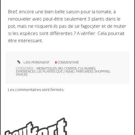
Bref, encore une bien belle saison pour la tomate, à
renouveler avec peut-être seulement 3 plants dans le
pot, mais ne risquent-ils pas de se fagocyter et de muter
si les espèces sont différentes ? A vérifier. Cela pourrait
être intéressant.
LIEN PERMANENT
0
COMMENTAIRE
CATÉGORIES :
AROMATIQUES
,
BIO
,
COMPOS
,
CULINAIRES
,
EXPÉRIENCES
,
LES PLANTES QUE J'AI(ME)
,
PARFUMÉES
,
SHOPPING
,
VIVACES
Les commentaires sont fermés.