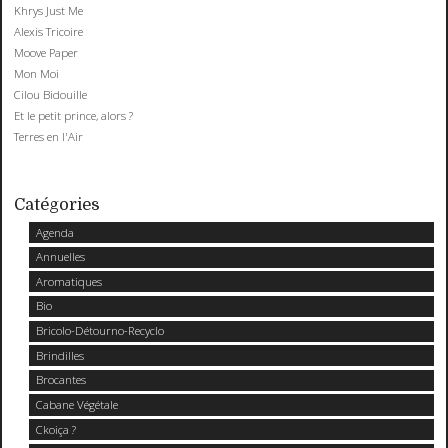
Khrys Just Me
Alexis Tricoire
Moove Paper
Mon Moi
Cilou Bidouille
Et le petit prince, alors ?
Terres en l'Air
Catégories
Agenda
Annuelles
Aromatiques
Bio
Bricolo-Détourno-Recyclo
Brindilles
Brocantes
Cabane Végétale
Ckoiça ?