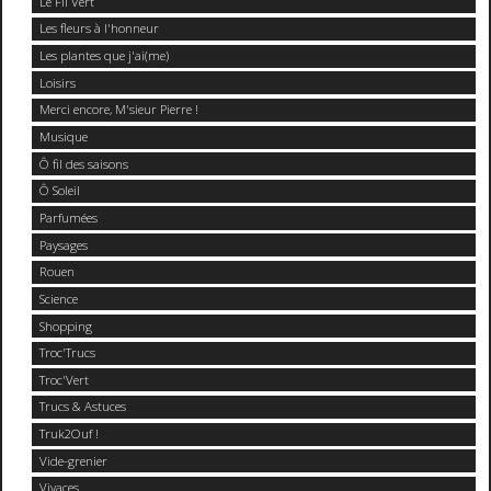
Le Fil Vert
Les fleurs à l'honneur
Les plantes que j'ai(me)
Loisirs
Merci encore, M'sieur Pierre !
Musique
Ô fil des saisons
Ô Soleil
Parfumées
Paysages
Rouen
Science
Shopping
Troc'Trucs
Troc'Vert
Trucs & Astuces
Truk2Ouf !
Vide-grenier
Vivaces