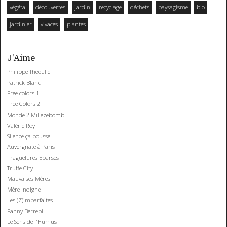
végétal
découvertes
jardin
recyclage
déchets
paysagisme
bio
jardinier
vivaces
plantes
J'Aime
Philippe Theoulle
Patrick Blanc
Free colors 1
Free Colors 2
Monde 2 Miliezebomb
Valérie Roy
Silence ça pousse
Auvergnate à Paris
Fraguelures Eparses
Truffe City
Mauvaises Mères
Mère Indigne
Les (Z)imparfaites
Fanny Berrebi
Le Sens de l'Humus