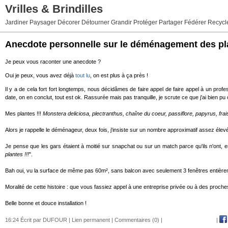
Vrilles & Brindilles
Jardiner Paysager Décorer Détourner Grandir Protéger Partager Fédérer Recycl
Anecdote personnelle sur le déménagement des pl
Je peux vous raconter une anecdote ?
Oui je peux, vous avez déjà
tout lu
, on est plus à ça près !
Il y a de cela fort fort longtemps, nous décidâmes de faire appel de faire appel à un pro
date, on en conclut, tout est ok. Rassurée mais pas tranquille, je scrute ce que j'ai bien pu 
Mes plantes !!!
Monstera deliciosa, plectranthus, chaîne du coeur, passiflore, papyrus, fra
Alors je rappelle le déménageur, deux fois, j'insiste sur un nombre approximatif assez élevé e
Je pense que les gars étaient à moitié sur snapchat ou sur un match parce qu'ils n'ont, en 
plantes !!!
".
Bah oui, vu la surface de même pas 60m², sans balcon avec seulement 3 fenêtres entièremen
Moralité de cette histoire : que vous fassiez appel à une entreprise privée ou à des proches
Belle bonne et douce installation !
16:24 Écrit par DUFOUR |
Lien permanent
|
Commentaires (0)
|
|