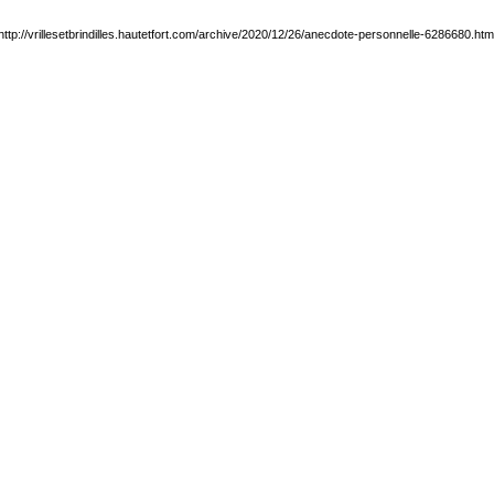
http://vrillesetbrindilles.hautetfort.com/archive/2020/12/26/anecdote-personnelle-6286680.htm