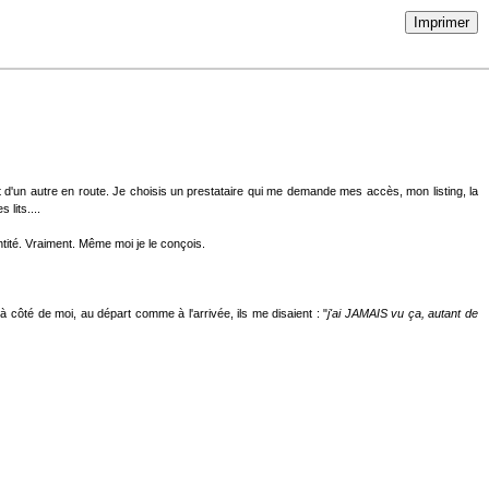
Imprimer
t d'un autre en route. Je choisis un prestataire qui me demande mes accès, mon listing, la
 lits....
ntité. Vraiment. Même moi je le conçois.
 à côté de moi, au départ comme à l'arrivée, ils me disaient : "
j'ai JAMAIS vu ça, autant de