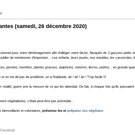
er
antes
(samedi, 26 décembre 2020)
fessionnel pour notre déménagement afin d'alléger notre tâche, flanqués de 2 garçons petits e
oublier de mentionner d'important.... Les enfants, leurs jouets, nos meubles, les casseroles, les
ises, jasmins, menthes, plantes grasses, épiphytes, misères, lierres, pothos
... en grande qua
t on me dit pas de problème, on a l'habitude, ah ! ah ! ah ! Trop facile !!!
réalité, guère pris la mesure de ce qui les attendait. De fait, à chaque fois qu'ils passaient
t végétalisées, c'était peut-être pas prévisible...
 bienveillants et volontaires,
prévenez-les et
préparez vos végétaux
.
Facebook